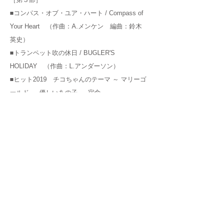
■コンパス・オブ・ユア・ハート / Compass of
Your Heart （作曲：A.メンケン 編曲：鈴木
英史）
■トランペット吹の休日 / BUGLER'S
HOLIDAY （作曲：L.アンダーソン）
■ヒット2019 チコちゃんのテーマ ～ マリーゴ
ールド ～ 優しいあの子 ～ 宿命
■パプリカ （作曲：米津玄師 編曲：波田野
直彦）
■QUEEN! （作曲：フレディ・マーキュリー＆
ブライアン・メイ 編曲：福田洋介）
［アンコール］
■ジングルベル in Swing
■星条旗よ永遠なれ