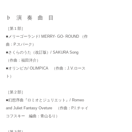
​♭演奏曲目
［第１部］
■メリーゴーランド/ MERRY- GO- ROUND （作
曲：P.スパーク）
■さくらのうた（改訂版）/ SAKURA Song
（作曲：福田洋介）
■オリンピカ/ OLIMPICA （作曲：J.V.ロース
ト）
［第２部］
■幻想序曲『ロミオとジュリエット』/ Romeo
and Juliet Fantasy Oveture （作曲：P.I.チャイ
コフスキー 編曲：青山るり）
［第３部］