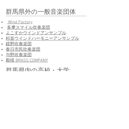
群馬県外の一般音楽団体
Wind Factory
多摩スマイル吹奏楽団
よこすかウインドアンサンブル
杉並ウインドハーモニーアンサンブル
鏡野吹奏楽団
春日市民吹奏楽団
与野吹奏楽団
殿様 BRASS COMPANY
群馬県内の高校・大学
​群馬県立高崎女子高等学校吹奏楽部
高崎経済大学直属応援団付属吹奏楽部
その他
全日本吹奏楽連盟
西関東吹奏楽連盟
​群馬県吹奏楽連盟